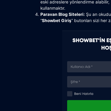
eski adreslere yönlendirme alabilir
kullanmaktır.
Paravan Blog Siteleri:
Şu an okuduğu
“
Showbet Giriş
” butonları sizi her