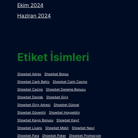
Ekim 2024
Haziran 2024
Etiket İsimleri
Showbet Adres
Showbet Bonus
Showbet Canlı Bahis
Showbet Canlı Casino
Showbet Casino
Showbet Deneme Bonusu
Showbet Destek
Showbet Giriş
Showbet Giriş Adresi
Showbet Güncel
Showbet Güvenilir
Showbet Hoşgeldin
Showbet Kayıp Bonusu
Showbet Kayıt
Showbet Lisans
Showbet Mobil
Showbet Nasıl
Showbet Para
Showbet Poker
Showbet Promosyon