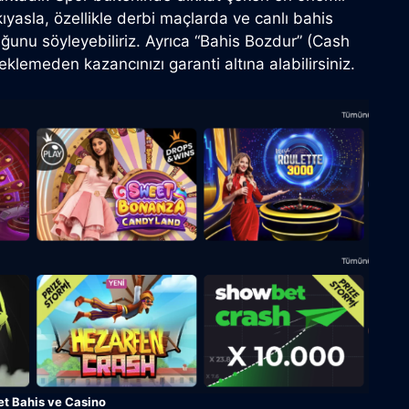
kıyasla, özellikle derbi maçlarda ve canlı bahis
ğunu söyleyebiliriz. Ayrıca “Bahis Bozdur” (Cash
klemeden kazancınızı garanti altına alabilirsiniz.
t Bahis ve Casino