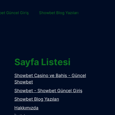
et Güncel Giriş
Showbet Blog Yazıları
Sayfa Listesi
Showbet Casino ve Bahis - Güncel
Showbet
Showbet - Showbet Güncel Giriş
Showbet Blog Yazıları
Hakkımızda