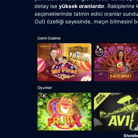
detay ise
yüksek oranlardır
. Rakiplerine 
seçeneklerinde tatmin edici oranlar sundu
Out) özelliği sayesinde, maçın bitmesini be
Showbe