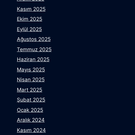
Kasım 2025
Ekim 2025
Eylül 2025
Ağustos 2025
Temmuz 2025
Haziran 2025
Mayıs 2025
Nisan 2025
Mart 2025
Şubat 2025
Ocak 2025
Aralık 2024
Kasım 2024