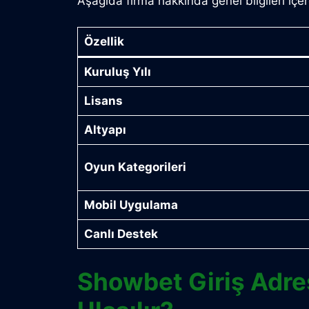
Aşağıda firma hakkında genel bilgileri içer
Özellik
Kuruluş Yılı
Lisans
Altyapı
Oyun Kategorileri
Mobil Uygulama
Canlı Destek
Showbet Giriş Adres