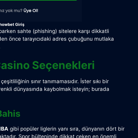
howbet Giriş
rken sahte (phishing) sitelere karşı dikkatli
rmeden önce tarayıcıdaki adres çubuğunu mutlaka
.
asino Seçenekleri
itliliğinin sınır tanımamasıdır. İster sıkı bir
ın renkli dünyasında kaybolmak isteyin; burada
Bahis
NBA
gibi popüler liglerin yanı sıra, dünyanın dört bir
aktadır. Spor bülteninde dikkat çeken en önemli