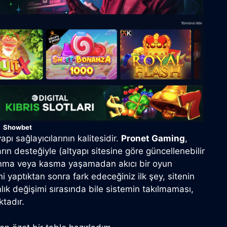
Showbet
apı sağlayıcılarının kalitesidir.
Pronet Gaming
,
rın desteğiyle (altyapı sitesine göre güncellenebilir
donma veya kasma yaşamadan akıcı bir oyun
i yaptıktan sonra fark edeceğiniz ilk şey, sitenin
anlık değişimi sırasında bile sistemin takılmaması,
ktadır.