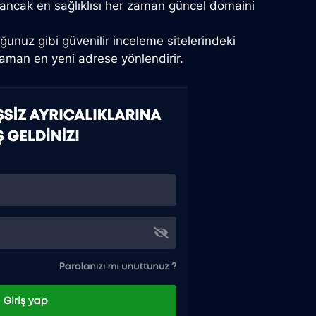
, ancak en sağlıklısı her zaman güncel domaini
nuz gibi güvenilir inceleme sitelerindeki
 zaman en yeni adrese yönlendirir.