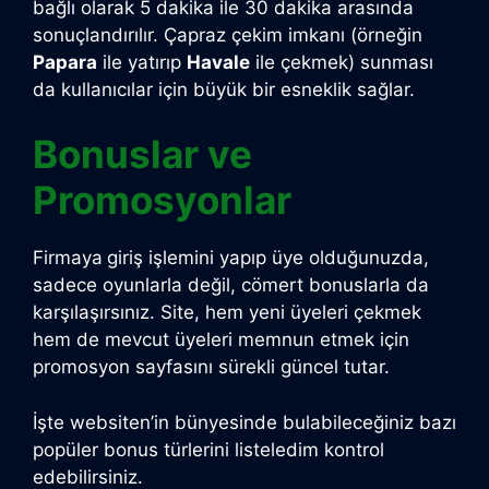
bağlı olarak 5 dakika ile 30 dakika arasında
sonuçlandırılır. Çapraz çekim imkanı (örneğin
Papara
ile yatırıp
Havale
ile çekmek) sunması
da kullanıcılar için büyük bir esneklik sağlar.
Bonuslar ve
Promosyonlar
Firmaya
giriş işlemini yapıp üye olduğunuzda,
sadece oyunlarla değil, cömert bonuslarla da
karşılaşırsınız. Site, hem yeni üyeleri çekmek
hem de mevcut üyeleri memnun etmek için
promosyon sayfasını sürekli güncel tutar.
İşte websiten’in bünyesinde bulabileceğiniz bazı
popüler bonus türlerini listeledim kontrol
edebilirsiniz.