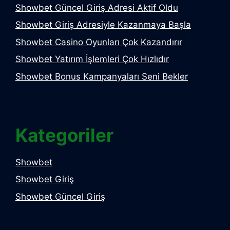
Showbet Güncel Giriş Adresi Aktif Oldu
Showbet Giriş Adresiyle Kazanmaya Başla
Showbet Casino Oyunları Çok Kazandırır
Showbet Yatırım İşlemleri Çok Hızlıdır
Showbet Bonus Kampanyaları Seni Bekler
Kategoriler
Showbet
Showbet Giriş
Showbet Güncel Giriş