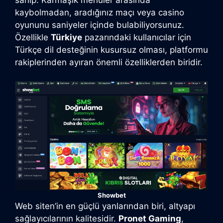
kaybolmadan, aradığınız maçı veya casino
oyununu saniyeler içinde bulabiliyorsunuz.
Özellikle
Türkiye
pazarındaki kullanıcılar için
Türkçe dil desteğinin kusursuz olması, platformu
rakiplerinden ayıran önemli özelliklerden biridir.
Showbet
Web siten’in en güçlü yanlarından biri, altyapı
sağlayıcılarının kalitesidir.
Pronet Gaming
,