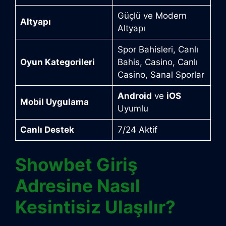
Güçlü ve Modern
Altyapı
Altyapı
Spor Bahisleri, Canlı
Oyun Kategorileri
Bahis, Casino, Canlı
Casino, Sanal Sporlar
Android
ve
iOS
Mobil Uygulama
Uyumlu
Canlı Destek
7/24 Aktif
Showbet Giriş
Adresine Nasıl
Kesintisiz Ulaşılır?