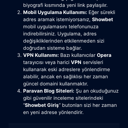
biyografi kısmında yeni link paylaşılır.
Mobil Uygulama Kullanımı:
Eğer sürekli
adres aramak istemiyorsanız,
Showbet
mobil uygulamasını telefonunuza
indirebilirsiniz. Uygulama, adres
değişikliklerinden etkilenmeden sizi
doğrudan sisteme bağlar.
VPN Kullanımı:
Bazı kullanıcılar
Opera
tarayıcısı veya harici
VPN
servisleri
kullanarak eski adreslere yönlendirme
alabilir, ancak en sağlıklısı her zaman
güncel domaini kullanmaktır.
Paravan Blog Siteleri:
Şu an okuduğunuz
gibi güvenilir inceleme sitelerindeki
“
Showbet Giriş
” butonları sizi her zaman
en yeni adrese yönlendirir.