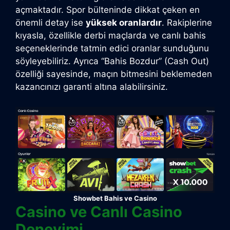
açmaktadır. Spor bülteninde dikkat çeken en
önemli detay ise
yüksek oranlardır
. Rakiplerine
kıyasla, özellikle derbi maçlarda ve canlı bahis
seçeneklerinde tatmin edici oranlar sunduğunu
söyleyebiliriz. Ayrıca “Bahis Bozdur” (Cash Out)
özelliği sayesinde, maçın bitmesini beklemeden
kazancınızı garanti altına alabilirsiniz.
Showbet Bahis ve Casino
Casino ve Canlı Casino
Deneyimi