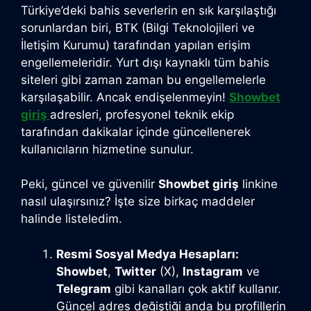
Türkiye’deki bahis severlerin en sık karşılaştığı
sorunlardan biri, BTK (Bilgi Teknolojileri ve
İletişim Kurumu) tarafından yapılan erişim
engellemeleridir. Yurt dışı kaynaklı tüm bahis
siteleri gibi zaman zaman bu engellemelerle
karşılaşabilir. Ancak endişelenmeyin!
Showbet
giriş
adresleri, profesyonel teknik ekip
tarafından dakikalar içinde güncellenerek
kullanıcıların hizmetine sunulur.
Peki, güncel ve güvenilir
Showbet giriş
linkine
nasıl ulaşırsınız? İşte size birkaç maddeler
halinde listeledim.
Resmi Sosyal Medya Hesapları:
Showbet
,
Twitter
(X),
Instagram
ve
Telegram
gibi kanalları çok aktif kullanır.
Güncel adres değiştiği anda bu profillerin