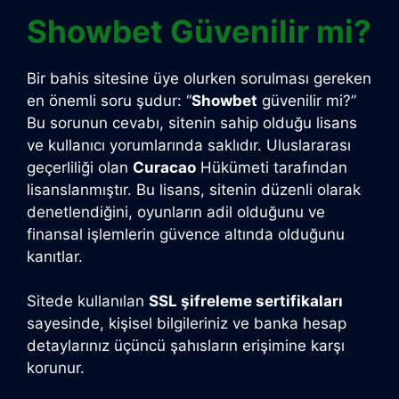
Showbet Güvenilir mi?
Bir bahis sitesine üye olurken sorulması gereken
en önemli soru şudur: “
Showbet
güvenilir mi?”
Bu sorunun cevabı, sitenin sahip olduğu lisans
ve kullanıcı yorumlarında saklıdır. Uluslararası
geçerliliği olan
Curacao
Hükümeti tarafından
lisanslanmıştır. Bu lisans, sitenin düzenli olarak
denetlendiğini, oyunların adil olduğunu ve
finansal işlemlerin güvence altında olduğunu
kanıtlar.
Sitede kullanılan
SSL şifreleme sertifikaları
sayesinde, kişisel bilgileriniz ve banka hesap
detaylarınız üçüncü şahısların erişimine karşı
korunur.