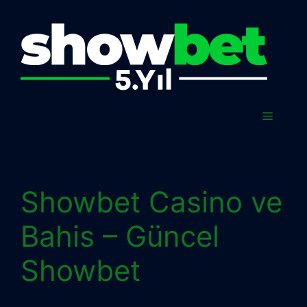
İçeriğe
atla
Menü
Showbet Casino ve
Bahis – Güncel
Showbet