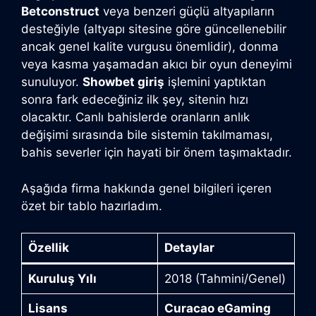
Betconstruct
veya benzeri güçlü altyapıların
desteğiyle (altyapı sitesine göre güncellenebilir
ancak genel kalite vurgusu önemlidir), donma
veya kasma yaşamadan akıcı bir oyun deneyimi
sunuluyor.
Showbet giriş
işlemini yaptıktan
sonra fark edeceğiniz ilk şey, sitenin hızı
olacaktır. Canlı bahislerde oranların anlık
değişimi sırasında bile sistemin takılmaması,
bahis severler için hayati bir önem taşımaktadır.
Aşağıda firma hakkında genel bilgileri içeren
özet bir tablo hazırladım.
Özellik
Detaylar
Kuruluş Yılı
2018 (Tahmini/Genel)
Lisans
Curacao eGaming