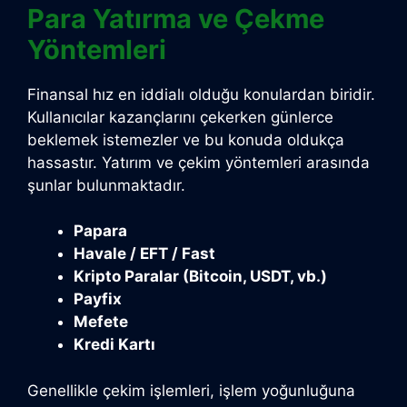
Para Yatırma ve Çekme
Yöntemleri
Finansal hız en iddialı olduğu konulardan biridir.
Kullanıcılar kazançlarını çekerken günlerce
beklemek istemezler ve bu konuda oldukça
hassastır. Yatırım ve çekim yöntemleri arasında
şunlar bulunmaktadır.
Papara
Havale / EFT / Fast
Kripto Paralar (Bitcoin, USDT, vb.)
Payfix
Mefete
Kredi Kartı
Genellikle çekim işlemleri, işlem yoğunluğuna