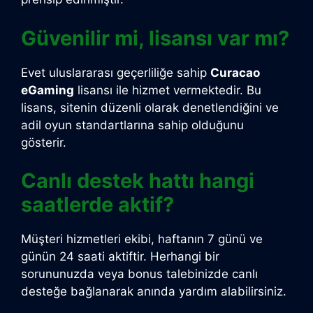
Güvenilir mi, lisansı var mı?
Evet uluslararası geçerliliğe sahip
Curacao
eGaming
lisansı ile hizmet vermektedir. Bu
lisans, sitenin düzenli olarak denetlendiğini ve
adil oyun standartlarına sahip olduğunu
gösterir.
Canlı destek hattı hangi
saatlerde aktif?
Müşteri hizmetleri ekibi, haftanın 7 günü ve
günün 24 saati aktiftir. Herhangi bir
sorununuzda veya bonus talebinizde canlı
desteğe bağlanarak anında yardım alabilirsiniz.