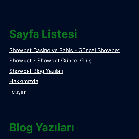
Sayfa Listesi
Showbet Casino ve Bahis - Güncel Showbet
Showbet - Showbet Güncel Giriş
Showbet Blog Yazıları
Hakkımızda
İletişim
Blog Yazıları