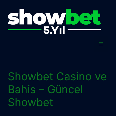
İçeriğe
atla
Menü
Showbet Casino ve
Bahis – Güncel
Showbet