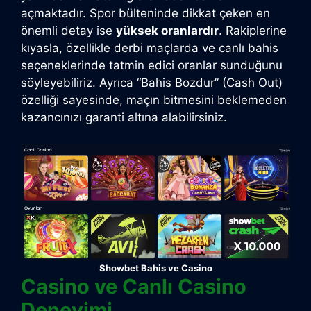
açmaktadır. Spor bülteninde dikkat çeken en
önemli detay ise
yüksek oranlardır
. Rakiplerine
kıyasla, özellikle derbi maçlarda ve canlı bahis
seçeneklerinde tatmin edici oranlar sunduğunu
söyleyebiliriz. Ayrıca “Bahis Bozdur” (Cash Out)
özelliği sayesinde, maçın bitmesini beklemeden
kazancınızı garanti altına alabilirsiniz.
Showbet Bahis ve Casino
Casino ve Canlı Casino
Deneyimi