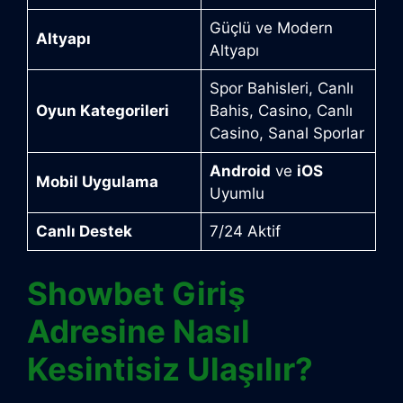
Güçlü ve Modern
Altyapı
Altyapı
Spor Bahisleri, Canlı
Oyun Kategorileri
Bahis, Casino, Canlı
Casino, Sanal Sporlar
Android
ve
iOS
Mobil Uygulama
Uyumlu
Canlı Destek
7/24 Aktif
Showbet Giriş
Adresine Nasıl
Kesintisiz Ulaşılır?