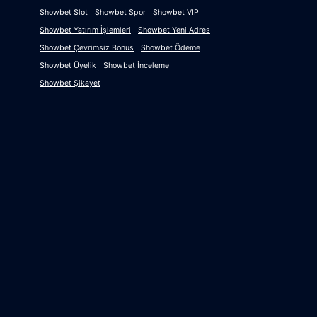
Showbet Slot
Showbet Spor
Showbet VIP
Showbet Yatırım İşlemleri
Showbet Yeni Adres
Showbet Çevrimsiz Bonus
Showbet Ödeme
Showbet Üyelik
Showbet İnceleme
Showbet Şikayet