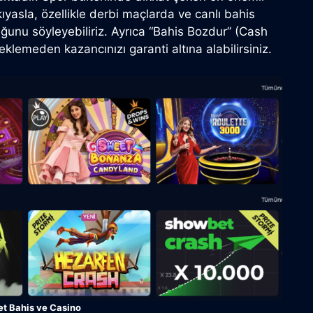
kıyasla, özellikle derbi maçlarda ve canlı bahis
ğunu söyleyebiliriz. Ayrıca “Bahis Bozdur” (Cash
klemeden kazancınızı garanti altına alabilirsiniz.
t Bahis ve Casino