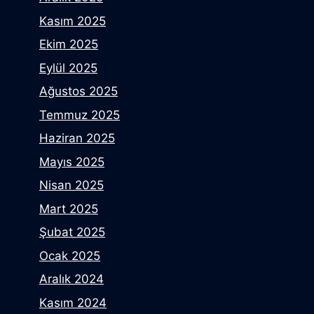
Kasım 2025
Ekim 2025
Eylül 2025
Ağustos 2025
Temmuz 2025
Haziran 2025
Mayıs 2025
Nisan 2025
Mart 2025
Şubat 2025
Ocak 2025
Aralık 2024
Kasım 2024