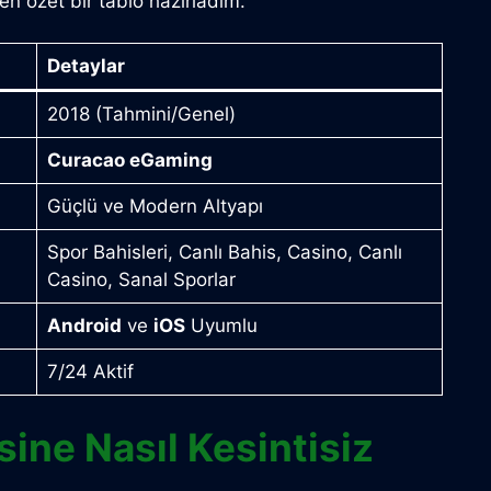
en özet bir tablo hazırladım.
Detaylar
2018 (Tahmini/Genel)
Curacao eGaming
Güçlü ve Modern Altyapı
Spor Bahisleri, Canlı Bahis, Casino, Canlı
Casino, Sanal Sporlar
Android
ve
iOS
Uyumlu
7/24 Aktif
ine Nasıl Kesintisiz