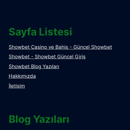
Sayfa Listesi
Showbet Casino ve Bahis - Güncel Showbet
Showbet - Showbet Güncel Giriş
Showbet Blog Yazıları
Hakkımızda
İletişim
Blog Yazıları