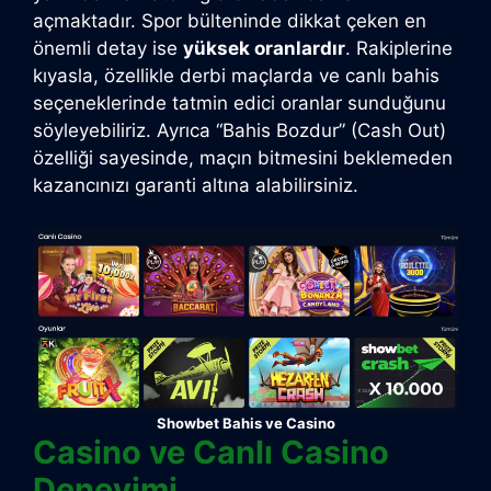
açmaktadır. Spor bülteninde dikkat çeken en
önemli detay ise
yüksek oranlardır
. Rakiplerine
kıyasla, özellikle derbi maçlarda ve canlı bahis
seçeneklerinde tatmin edici oranlar sunduğunu
söyleyebiliriz. Ayrıca “Bahis Bozdur” (Cash Out)
özelliği sayesinde, maçın bitmesini beklemeden
kazancınızı garanti altına alabilirsiniz.
Showbet Bahis ve Casino
Casino ve Canlı Casino
Deneyimi