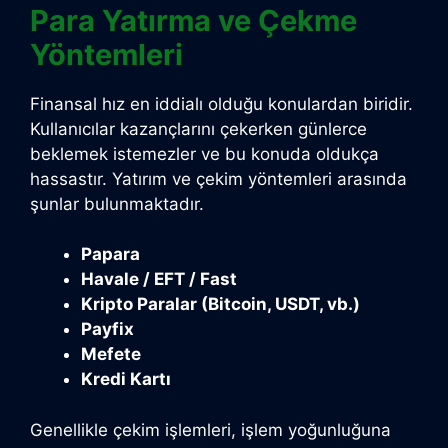
Para Yatırma ve Çekme
Yöntemleri
Finansal hız en iddialı olduğu konulardan biridir.
Kullanıcılar kazançlarını çekerken günlerce
beklemek istemezler ve bu konuda oldukça
hassastır. Yatırım ve çekim yöntemleri arasında
şunlar bulunmaktadır.
Papara
Havale / EFT / Fast
Kripto Paralar (Bitcoin, USDT, vb.)
Payfix
Mefete
Kredi Kartı
Genellikle çekim işlemleri, işlem yoğunluğuna