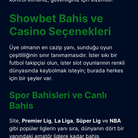
Showbet Bahis ve
Casino Seçenekleri
Üye olmanın en cazip yanı, sunduğu oyun
çeşitliliğinin sınır tanımamasıdır. İster sıkı bir
futbol takipçisi olun, ister slot oyunlarının renkli
dünyasında kaybolmak isteyin; burada herkes
için bir şeyler var.
Spor Bahisleri ve Canlı
Bahis
Site,
Premier Lig
,
La Liga
,
Süper Lig
ve
NBA
gibi popüler liglerin yanı sıra, dünyanın dört bir
yanındaki amatör liglere kadar bahis