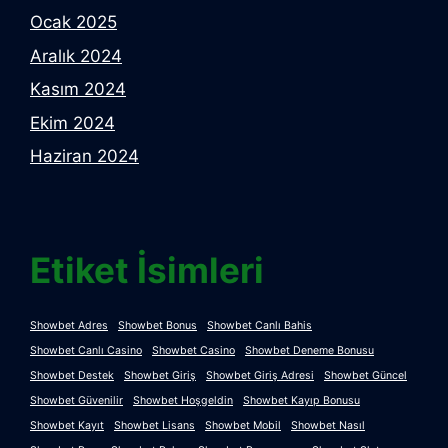
Ocak 2025
Aralık 2024
Kasım 2024
Ekim 2024
Haziran 2024
Etiket İsimleri
Showbet Adres
Showbet Bonus
Showbet Canlı Bahis
Showbet Canlı Casino
Showbet Casino
Showbet Deneme Bonusu
Showbet Destek
Showbet Giriş
Showbet Giriş Adresi
Showbet Güncel
Showbet Güvenilir
Showbet Hoşgeldin
Showbet Kayıp Bonusu
Showbet Kayıt
Showbet Lisans
Showbet Mobil
Showbet Nasıl