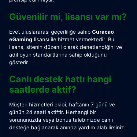
Güvenilir mi, lisansı var mı?
Evet uluslararası geçerliliğe sahip
Curacao
eGaming
lisansı ile hizmet vermektedir. Bu
lisans, sitenin düzenli olarak denetlendiğini ve
adil oyun standartlarına sahip olduğunu
gösterir.
Canlı destek hattı hangi
saatlerde aktif?
Müşteri hizmetleri ekibi, haftanın 7 günü ve
günün 24 saati aktiftir. Herhangi bir
sorununuzda veya bonus talebinizde canlı
desteğe bağlanarak anında yardım alabilirsiniz.