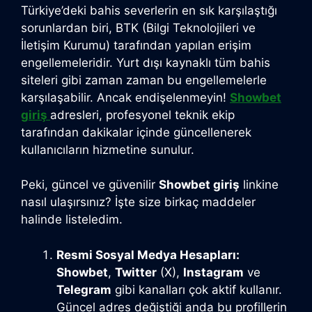
Türkiye’deki bahis severlerin en sık karşılaştığı
sorunlardan biri, BTK (Bilgi Teknolojileri ve
İletişim Kurumu) tarafından yapılan erişim
engellemeleridir. Yurt dışı kaynaklı tüm bahis
siteleri gibi zaman zaman bu engellemelerle
karşılaşabilir. Ancak endişelenmeyin!
Showbet
giriş
adresleri, profesyonel teknik ekip
tarafından dakikalar içinde güncellenerek
kullanıcıların hizmetine sunulur.
Peki, güncel ve güvenilir
Showbet giriş
linkine
nasıl ulaşırsınız? İşte size birkaç maddeler
halinde listeledim.
Resmi Sosyal Medya Hesapları:
Showbet
,
Twitter
(X),
Instagram
ve
Telegram
gibi kanalları çok aktif kullanır.
Güncel adres değiştiği anda bu profillerin