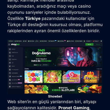
kaybolmadan, aradığınız maçı veya casino
oyununu saniyeler içinde bulabiliyorsunuz.
Özellikle
Türkiye
pazarındaki kullanıcılar için
Türkçe dil desteğinin kusursuz olması, platformu
rakiplerinden ayıran önemli özelliklerden biridir.
Showbet
Web siten’in en güçlü yanlarından biri, altyapı
sağlayıcılarının kalitesidir.
Pronet Gaming
,