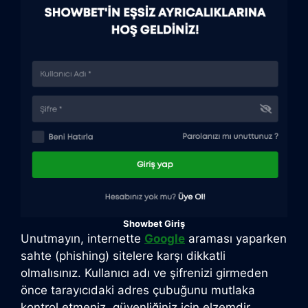
Showbet Giriş
Unutmayın, internette
Google
araması yaparken
sahte (phishing) sitelere karşı dikkatli
olmalısınız. Kullanıcı adı ve şifrenizi girmeden
önce tarayıcıdaki adres çubuğunu mutlaka
kontrol etmeniz, güvenliğiniz için elzemdir.