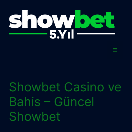
İçeriğe
atla
Menü
Showbet Casino ve
Bahis – Güncel
Showbet