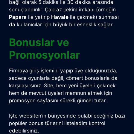
bağlı olarak 5 dakika ile 30 dakika arasında
sonuçlandırılır. Çapraz çekim imkanı (örneğin
Papara
ile yatırıp
Havale
ile çekmek) sunması
da kullanıcılar için büyük bir esneklik sağlar.
Bonuslar ve
Promosyonlar
Firmaya
giriş işlemini yapıp üye olduğunuzda,
sadece oyunlarla değil, cömert bonuslarla da
karşılaşırsınız. Site, hem yeni üyeleri çekmek
hem de mevcut üyeleri memnun etmek için
promosyon sayfasını sürekli güncel tutar.
İşte websiten’in bünyesinde bulabileceğiniz bazı
popüler bonus türlerini listeledim kontrol
edebilirsiniz.