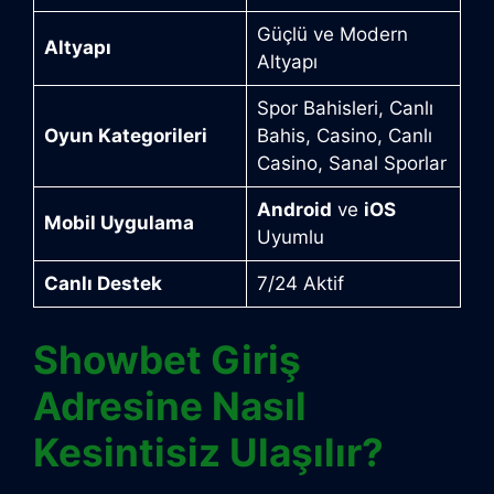
Güçlü ve Modern
Altyapı
Altyapı
Spor Bahisleri, Canlı
Oyun Kategorileri
Bahis, Casino, Canlı
Casino, Sanal Sporlar
Android
ve
iOS
Mobil Uygulama
Uyumlu
Canlı Destek
7/24 Aktif
Showbet Giriş
Adresine Nasıl
Kesintisiz Ulaşılır?