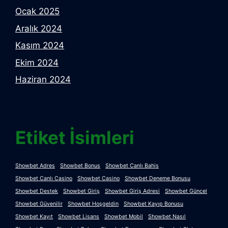
Ocak 2025
Aralık 2024
Kasım 2024
Ekim 2024
Haziran 2024
Etiket İsimleri
Showbet Adres
Showbet Bonus
Showbet Canlı Bahis
Showbet Canlı Casino
Showbet Casino
Showbet Deneme Bonusu
Showbet Destek
Showbet Giriş
Showbet Giriş Adresi
Showbet Güncel
Showbet Güvenilir
Showbet Hoşgeldin
Showbet Kayıp Bonusu
Showbet Kayıt
Showbet Lisans
Showbet Mobil
Showbet Nasıl