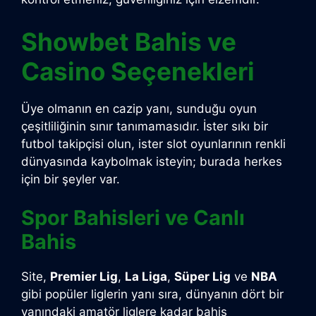
Showbet Bahis ve
Casino Seçenekleri
Üye olmanın en cazip yanı, sunduğu oyun
çeşitliliğinin sınır tanımamasıdır. İster sıkı bir
futbol takipçisi olun, ister slot oyunlarının renkli
dünyasında kaybolmak isteyin; burada herkes
için bir şeyler var.
Spor Bahisleri ve Canlı
Bahis
Site,
Premier Lig
,
La Liga
,
Süper Lig
ve
NBA
gibi popüler liglerin yanı sıra, dünyanın dört bir
yanındaki amatör liglere kadar bahis