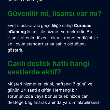
Güvenilir mi, lisansı var mı?
Evet uluslararası geçerliliğe sahip
Curacao
eGaming
lisansı ile hizmet vermektedir. Bu
lisans, sitenin düzenli olarak denetlendiğini ve
adil oyun standartlarına sahip olduğunu
gösterir.
Canlı destek hattı hangi
saatlerde aktif?
Müşteri hizmetleri ekibi, haftanın 7 günü ve
günün 24 saati aktiftir. Herhangi bir
sorununuzda veya bonus talebinizde canlı
desteğe bağlanarak anında yardım alabilirsiniz.