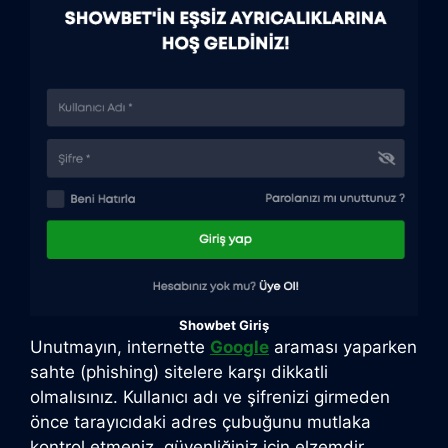
Showbet Giriş
Unutmayın, internette
Google
araması yaparken
sahte (phishing) sitelere karşı dikkatli
olmalısınız. Kullanıcı adı ve şifrenizi girmeden
önce tarayıcıdaki adres çubuğunu mutlaka
kontrol etmeniz, güvenliğiniz için elzemdir.