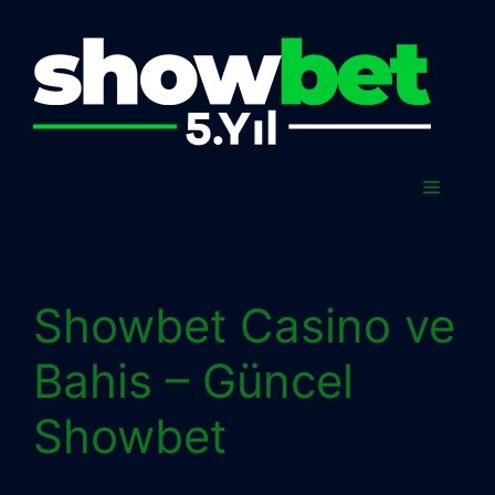
İçeriğe
atla
Menü
Showbet Casino ve
Bahis – Güncel
Showbet