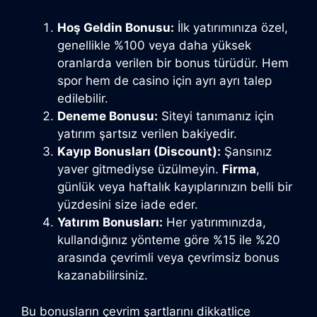
Hoş Geldin Bonusu:
İlk yatırımınıza özel,
genellikle %100 veya daha yüksek
oranlarda verilen bir bonus türüdür. Hem
spor hem de casino için ayrı ayrı talep
edilebilir.
Deneme Bonusu:
Siteyi tanımanız için
yatırım şartsız verilen bakiyedir.
Kayıp Bonusları (Discount):
Şansınız
yaver gitmediyse üzülmeyin.
Firma
,
günlük veya haftalık kayıplarınızın belli bir
yüzdesini size iade eder.
Yatırım Bonusları:
Her yatırımınızda,
kullandığınız yönteme göre %15 ile %20
arasında çevrimli veya çevrimsiz bonus
kazanabilirsiniz.
Bu bonusların çevrim şartlarını dikkatlice