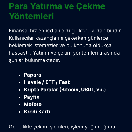
Para Yatırma ve Çekme
Yöntemleri
Finansal hız en iddialı olduğu konulardan biridir.
Kullanıcılar kazançlarını çekerken günlerce
beklemek istemezler ve bu konuda oldukça
hassastır. Yatırım ve çekim yöntemleri arasında
şunlar bulunmaktadır.
Papara
Havale / EFT / Fast
Kripto Paralar (Bitcoin, USDT, vb.)
Payfix
Mefete
Kredi Kartı
Genellikle çekim işlemleri, işlem yoğunluğuna