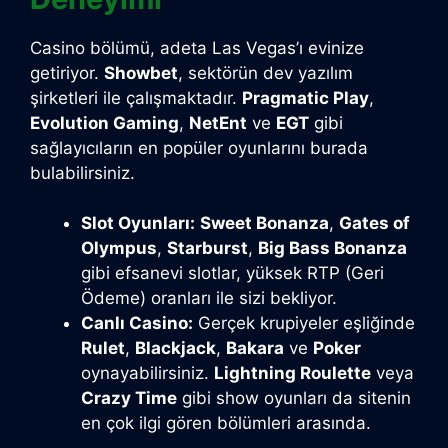
Casino bölümü, adeta Las Vegas’ı evinize
getiriyor.
Showbet
, sektörün dev yazılım
şirketleri ile çalışmaktadır.
Pragmatic Play
,
Evolution Gaming
,
NetEnt
ve
EGT
gibi
sağlayıcıların en popüler oyunlarını burada
bulabilirsiniz.
Slot Oyunları:
Sweet Bonanza
,
Gates of
Olympus
,
Starburst
,
Big Bass Bonanza
gibi efsanevi slotlar, yüksek RTP (Geri
Ödeme) oranları ile sizi bekliyor.
Canlı Casino:
Gerçek krupiyeler eşliğinde
Rulet
,
Blackjack
,
Bakara
ve
Poker
oynayabilirsiniz.
Lightning Roulette
veya
Crazy Time
gibi show oyunları da sitenin
en çok ilgi gören bölümleri arasında.