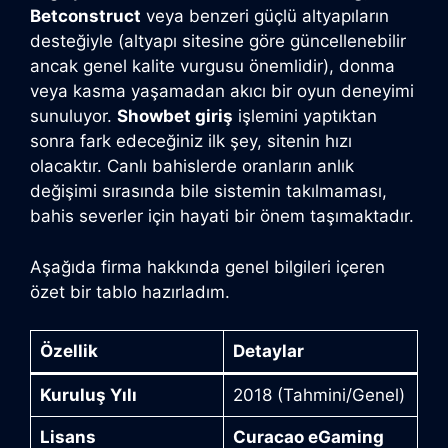
Betconstruct
veya benzeri güçlü altyapıların
desteğiyle (altyapı sitesine göre güncellenebilir
ancak genel kalite vurgusu önemlidir), donma
veya kasma yaşamadan akıcı bir oyun deneyimi
sunuluyor.
Showbet giriş
işlemini yaptıktan
sonra fark edeceğiniz ilk şey, sitenin hızı
olacaktır. Canlı bahislerde oranların anlık
değişimi sırasında bile sistemin takılmaması,
bahis severler için hayati bir önem taşımaktadır.
Aşağıda firma hakkında genel bilgileri içeren
özet bir tablo hazırladım.
Özellik
Detaylar
Kuruluş Yılı
2018 (Tahmini/Genel)
Lisans
Curacao eGaming