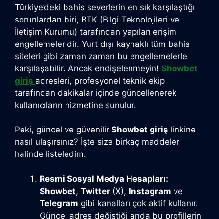
Türkiye’deki bahis severlerin en sık karşılaştığı
sorunlardan biri, BTK (Bilgi Teknolojileri ve
İletişim Kurumu) tarafından yapılan erişim
engellemeleridir. Yurt dışı kaynaklı tüm bahis
siteleri gibi zaman zaman bu engellemelerle
karşılaşabilir. Ancak endişelenmeyin!
Showbet
giriş
adresleri, profesyonel teknik ekip
tarafından dakikalar içinde güncellenerek
kullanıcıların hizmetine sunulur.
Peki, güncel ve güvenilir
Showbet giriş
linkine
nasıl ulaşırsınız? İşte size birkaç maddeler
halinde listeledim.
Resmi Sosyal Medya Hesapları:
Showbet
,
Twitter
(X),
Instagram
ve
Telegram
gibi kanalları çok aktif kullanır.
Güncel adres değiştiği anda bu profillerin