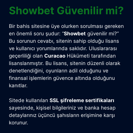
Showbet Güvenilir mi?
Bir bahis sitesine üye olurken sorulması gereken
en önemli soru şudur: “
Showbet
güvenilir mi?”
Bu sorunun cevabı, sitenin sahip olduğu lisans
ve kullanıcı yorumlarında saklıdır. Uluslararası
geçerliliği olan
Curacao
Hükümeti tarafından
lisanslanmıştır. Bu lisans, sitenin düzenli olarak
denetlendiğini, oyunların adil olduğunu ve
finansal işlemlerin güvence altında olduğunu
kanıtlar.
Sitede kullanılan
SSL şifreleme sertifikaları
sayesinde, kişisel bilgileriniz ve banka hesap
detaylarınız üçüncü şahısların erişimine karşı
korunur.