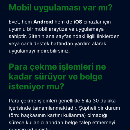
Mobil uygulaması var mı?
Evet, hem
Android
hem de
iOS
cihazlar için
uyumlu bir mobil arayüze ve uygulamaya
sahiptir. Sitenin ana sayfasındaki ilgili linklerden
veya canlı destek hattından yardım alarak
uygulamayı indirebilirsiniz.
Para çekme işlemleri ne
kadar sürüyor ve belge
isteniyor mu?
Para çekme işlemleri genellikle 5 ila 30 dakika
içerisinde tamamlanmaktadır. Şüpheli bir durum
(örn: başkasının kartını kullanma) olmadığı
sürece kullanıcılarından belge talep etmemeyi
prensip edinmiştir.