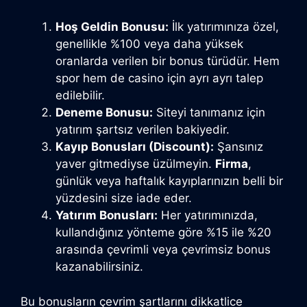
Hoş Geldin Bonusu:
İlk yatırımınıza özel,
genellikle %100 veya daha yüksek
oranlarda verilen bir bonus türüdür. Hem
spor hem de casino için ayrı ayrı talep
edilebilir.
Deneme Bonusu:
Siteyi tanımanız için
yatırım şartsız verilen bakiyedir.
Kayıp Bonusları (Discount):
Şansınız
yaver gitmediyse üzülmeyin.
Firma
,
günlük veya haftalık kayıplarınızın belli bir
yüzdesini size iade eder.
Yatırım Bonusları:
Her yatırımınızda,
kullandığınız yönteme göre %15 ile %20
arasında çevrimli veya çevrimsiz bonus
kazanabilirsiniz.
Bu bonusların çevrim şartlarını dikkatlice