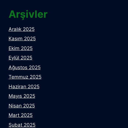
Arşivler
Aralık 2025
Kasım 2025
Ekim 2025
Eylül 2025
Ağustos 2025
Temmuz 2025
Haziran 2025
Mayıs 2025
Nisan 2025
Mart 2025
Şubat 2025