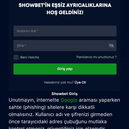
Showbet Giriş
Unutmayın, internette
Google
araması yaparken
sahte (phishing) sitelere karşı dikkatli
olmalısınız. Kullanıcı adı ve şifrenizi girmeden
önce tarayıcıdaki adres çubuğunu mutlaka
kontrol etmeniz, güvenliğiniz için elzemdir.