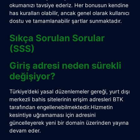
okumanızı tavsiye ederiz. Her bonusun kendine
has kuralları olabilir, ancak genel olarak kullanıcı
dostu ve tamamlanabilir şartlar sunmaktadır.
Sıkça Sorulan Sorular
(SSS)
Giriş adresi neden sürekli
değişiyor?
Türkiye’deki yasal düzenlemeler gereği, yurt dışı
merkezli bahis sitelerinin erişim adresleri BTK
tarafından engellenebilmektedir.Hizmetin
kesintiye uğramaması için adresini
güncelleyerek yeni bir domain üzerinden yayına
devam eder.