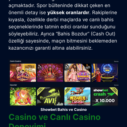
açmaktadır. Spor bülteninde dikkat çeken en
önemli detay ise
yüksek oranlardır
. Rakiplerine
kıyasla, özellikle derbi maçlarda ve canlı bahis
seçeneklerinde tatmin edici oranlar sunduğunu
söyleyebiliriz. Ayrıca “Bahis Bozdur” (Cash Out)
özelliği sayesinde, maçın bitmesini beklemeden
kazancınızı garanti altına alabilirsiniz.
Showbet Bahis ve Casino
Casino ve Canlı Casino
Deneyimi