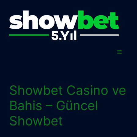
İçeriğe
atla
Menü
Showbet Casino ve
Bahis – Güncel
Showbet