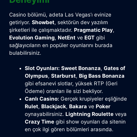
Casino bölümü, adeta Las Vegas’ı evinize
getiriyor.
Showbet
, sektörün dev yazılım
şirketleri ile çalışmaktadır.
Pragmatic Play
,
Evolution Gaming
,
NetEnt
ve
EGT
gibi
sağlayıcıların en popüler oyunlarını burada
bulabilirsiniz.
Slot Oyunları:
Sweet Bonanza
,
Gates of
Olympus
,
Starburst
,
Big Bass Bonanza
gibi efsanevi slotlar, yüksek RTP (Geri
Ödeme) oranları ile sizi bekliyor.
Canlı Casino:
Gerçek krupiyeler eşliğinde
Rulet
,
Blackjack
,
Bakara
ve
Poker
oynayabilirsiniz.
Lightning Roulette
veya
Crazy Time
gibi show oyunları da sitenin
en çok ilgi gören bölümleri arasında.