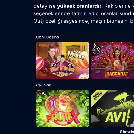
detay ise
yüksek oranlardır
. Rakiplerine 
seçeneklerinde tatmin edici oranlar sundu
Out) özelliği sayesinde, maçın bitmesini be
Showbe