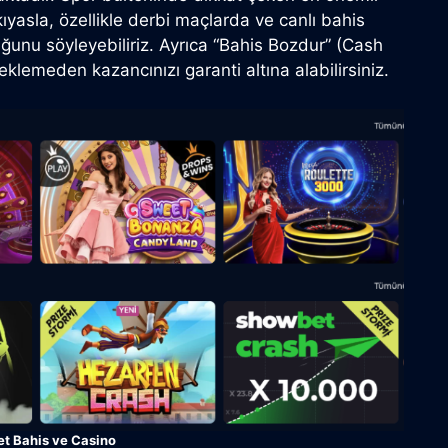
kıyasla, özellikle derbi maçlarda ve canlı bahis
ğunu söyleyebiliriz. Ayrıca “Bahis Bozdur” (Cash
klemeden kazancınızı garanti altına alabilirsiniz.
t Bahis ve Casino