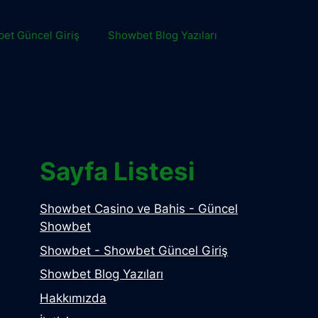
et Güncel Giriş
Showbet Blog Yazıları
Sayfa Listesi
Showbet Casino ve Bahis - Güncel
Showbet
Showbet - Showbet Güncel Giriş
Showbet Blog Yazıları
Hakkımızda