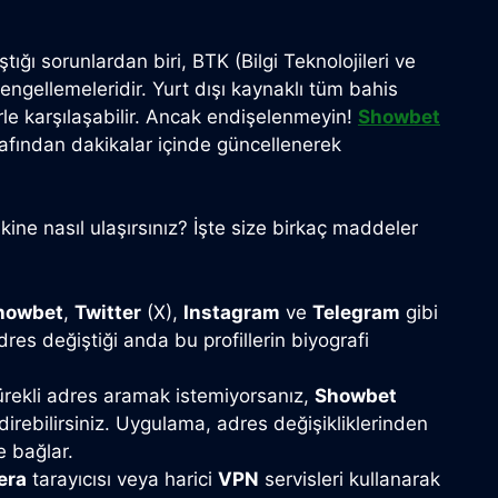
ştığı sorunlardan biri, BTK (Bilgi Teknolojileri ve
engellemeleridir. Yurt dışı kaynaklı tüm bahis
le karşılaşabilir. Ancak endişelenmeyin!
Showbet
rafından dakikalar içinde güncellenerek
nkine nasıl ulaşırsınız? İşte size birkaç maddeler
howbet
,
Twitter
(X),
Instagram
ve
Telegram
gibi
adres değiştiği anda bu profillerin biyografi
rekli adres aramak istemiyorsanız,
Showbet
irebilirsiniz. Uygulama, adres değişikliklerinden
 bağlar.
era
tarayıcısı veya harici
VPN
servisleri kullanarak