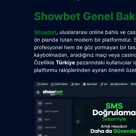
Showbet Genel Bakış
Showbet
, uluslararası online bahis ve ca
ön planda tutan modern bir platformdur. Si
profesyonel hem de göz yormayan bir tas
kaybolmadan, aradığınız maçı veya casino
Özellikle
Türkiye
pazarındaki kullanıcılar 
platformu rakiplerinden ayıran önemli özell