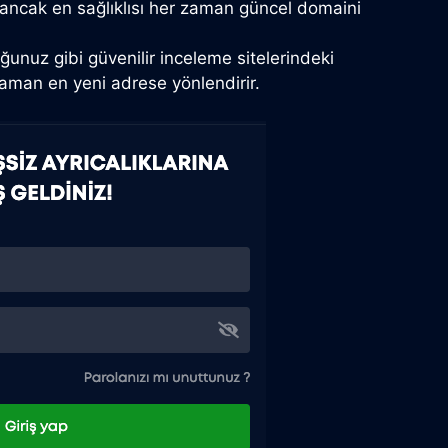
, ancak en sağlıklısı her zaman güncel domaini
nuz gibi güvenilir inceleme sitelerindeki
 zaman en yeni adrese yönlendirir.