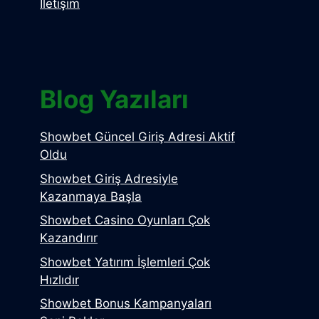
İletişim
Blog Yazıları
Showbet Güncel Giriş Adresi Aktif
Oldu
Showbet Giriş Adresiyle
Kazanmaya Başla
Showbet Casino Oyunları Çok
Kazandırır
Showbet Yatırım İşlemleri Çok
Hızlıdır
Showbet Bonus Kampanyaları