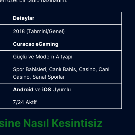
en özet bir tablo hazırladım.
Detaylar
2018 (Tahmini/Genel)
Curacao eGaming
Güçlü ve Modern Altyapı
Spor Bahisleri, Canlı Bahis, Casino, Canlı
Casino, Sanal Sporlar
Android
ve
iOS
Uyumlu
7/24 Aktif
ine Nasıl Kesintisiz