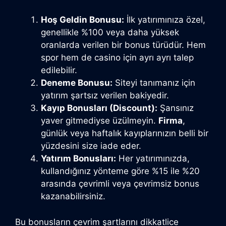
Hoş Geldin Bonusu:
İlk yatırımınıza özel,
genellikle %100 veya daha yüksek
oranlarda verilen bir bonus türüdür. Hem
spor hem de casino için ayrı ayrı talep
edilebilir.
Deneme Bonusu:
Siteyi tanımanız için
yatırım şartsız verilen bakiyedir.
Kayıp Bonusları (Discount):
Şansınız
yaver gitmediyse üzülmeyin.
Firma
,
günlük veya haftalık kayıplarınızın belli bir
yüzdesini size iade eder.
Yatırım Bonusları:
Her yatırımınızda,
kullandığınız yönteme göre %15 ile %20
arasında çevrimli veya çevrimsiz bonus
kazanabilirsiniz.
Bu bonusların çevrim şartlarını dikkatlice