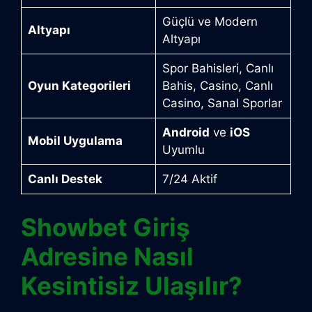
Güçlü ve Modern
Altyapı
Altyapı
Spor Bahisleri, Canlı
Oyun Kategorileri
Bahis, Casino, Canlı
Casino, Sanal Sporlar
Android
ve
iOS
Mobil Uygulama
Uyumlu
Canlı Destek
7/24 Aktif
Showbet Giriş
Adresine Nasıl
Kesintisiz Ulaşılır?