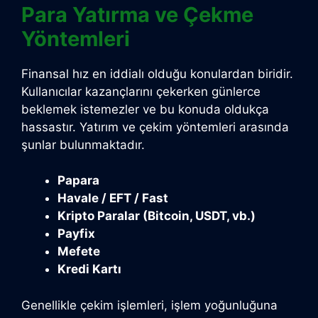
Para Yatırma ve Çekme
Yöntemleri
Finansal hız en iddialı olduğu konulardan biridir.
Kullanıcılar kazançlarını çekerken günlerce
beklemek istemezler ve bu konuda oldukça
hassastır. Yatırım ve çekim yöntemleri arasında
şunlar bulunmaktadır.
Papara
Havale / EFT / Fast
Kripto Paralar (Bitcoin, USDT, vb.)
Payfix
Mefete
Kredi Kartı
Genellikle çekim işlemleri, işlem yoğunluğuna