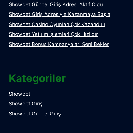
Showbet Güncel Giriş Adresi Aktif Oldu
Showbet Giriş Adresiyle Kazanmaya Başla
Showbet Casino Oyunları Çok Kazandırır
Showbet Yatırım İşlemleri Çok Hızlıdır
Showbet Bonus Kampanyaları Seni Bekler
Kategoriler
Showbet
Showbet Giriş
Showbet Güncel Giriş