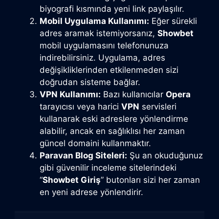
biyografi kısmında yeni link paylaşılır.
Mobil Uygulama Kullanımı:
Eğer sürekli
adres aramak istemiyorsanız,
Showbet
mobil uygulamasını telefonunuza
indirebilirsiniz. Uygulama, adres
değişikliklerinden etkilenmeden sizi
doğrudan sisteme bağlar.
VPN Kullanımı:
Bazı kullanıcılar
Opera
tarayıcısı veya harici
VPN
servisleri
kullanarak eski adreslere yönlendirme
alabilir, ancak en sağlıklısı her zaman
güncel domaini kullanmaktır.
Paravan Blog Siteleri:
Şu an okuduğunuz
gibi güvenilir inceleme sitelerindeki
“
Showbet Giriş
” butonları sizi her zaman
en yeni adrese yönlendirir.