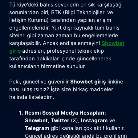
Türkiye’deki bahis severlerin en sık karşılaştığı
sorunlardan biri, BTK (Bilgi Teknolojileri ve
İletişim Kurumu) tarafından yapılan erişim
engellemeleridir. Yurt dışı kaynaklı tüm bahis
siteleri gibi zaman zaman bu engellemelerle
karşılaşabilir. Ancak endişelenmeyin!
Showbet
giriş
adresleri, profesyonel teknik ekip
tarafından dakikalar içinde güncellenerek
kullanıcıların hizmetine sunulur.
Peki, güncel ve güvenilir
Showbet giriş
linkine
nasıl ulaşırsınız? İşte size birkaç maddeler
halinde listeledim.
Resmi Sosyal Medya Hesapları:
Showbet
,
Twitter
(X),
Instagram
ve
Telegram
gibi kanalları çok aktif kullanır.
Güncel adres değiştiği anda bu profillerin