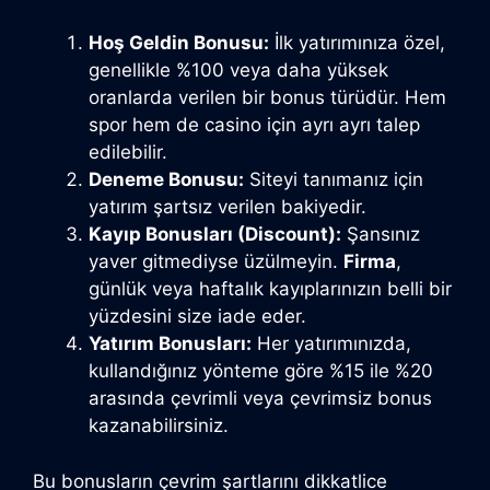
Hoş Geldin Bonusu:
İlk yatırımınıza özel,
genellikle %100 veya daha yüksek
oranlarda verilen bir bonus türüdür. Hem
spor hem de casino için ayrı ayrı talep
edilebilir.
Deneme Bonusu:
Siteyi tanımanız için
yatırım şartsız verilen bakiyedir.
Kayıp Bonusları (Discount):
Şansınız
yaver gitmediyse üzülmeyin.
Firma
,
günlük veya haftalık kayıplarınızın belli bir
yüzdesini size iade eder.
Yatırım Bonusları:
Her yatırımınızda,
kullandığınız yönteme göre %15 ile %20
arasında çevrimli veya çevrimsiz bonus
kazanabilirsiniz.
Bu bonusların çevrim şartlarını dikkatlice