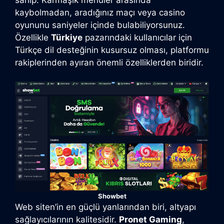
kaybolmadan, aradığınız maçı veya casino
oyununu saniyeler içinde bulabiliyorsunuz.
Özellikle
Türkiye
pazarındaki kullanıcılar için
Türkçe dil desteğinin kusursuz olması, platformu
rakiplerinden ayıran önemli özelliklerden biridir.
Showbet
Web siten’in en güçlü yanlarından biri, altyapı
sağlayıcılarının kalitesidir.
Pronet Gaming
,