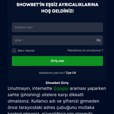
Showbet Giriş
Unutmayın, internette
Google
araması yaparken
sahte (phishing) sitelere karşı dikkatli
olmalısınız. Kullanıcı adı ve şifrenizi girmeden
önce tarayıcıdaki adres çubuğunu mutlaka
kontrol etmeniz, güvenliğiniz için elzemdir.