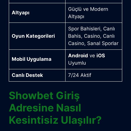
Güçlü ve Modern
Altyapı
Altyapı
Spor Bahisleri, Canlı
Oyun Kategorileri
Bahis, Casino, Canlı
Casino, Sanal Sporlar
Android
ve
iOS
Mobil Uygulama
Uyumlu
Canlı Destek
7/24 Aktif
Showbet Giriş
Adresine Nasıl
Kesintisiz Ulaşılır?