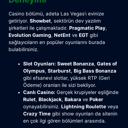
Casino bölümü, adeta Las Vegas’ı evinize
getiriyor.
Showbet
, sektörün dev yazılım
şirketleri ile çalışmaktadır.
Pragmatic Play
,
Evolution Gaming
,
NetEnt
ve
EGT
gibi
sağlayıcıların en popüler oyunlarını burada
bulabilirsiniz.
Slot Oyunları:
Sweet Bonanza
,
Gates of
Olympus
,
Starburst
,
Big Bass Bonanza
gibi efsanevi slotlar, yüksek RTP (Geri
Ödeme) oranları ile sizi bekliyor.
Canlı Casino:
Gerçek krupiyeler eşliğinde
Rulet
,
Blackjack
,
Bakara
ve
Poker
oynayabilirsiniz.
Lightning Roulette
veya
Crazy Time
gibi show oyunları da sitenin
en çok ilgi gören bölümleri arasında.