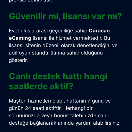
Güvenilir mi, lisansı var mı?
Evet uluslararası geçerliliğe sahip
Curacao
eGaming
lisansı ile hizmet vermektedir. Bu
lisans, sitenin düzenli olarak denetlendiğini ve
adil oyun standartlarına sahip olduğunu
gösterir.
Canlı destek hattı hangi
saatlerde aktif?
Müşteri hizmetleri ekibi, haftanın 7 günü ve
günün 24 saati aktiftir. Herhangi bir
sorununuzda veya bonus talebinizde canlı
desteğe bağlanarak anında yardım alabilirsiniz.