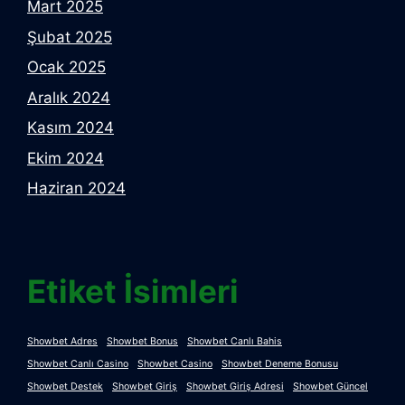
Mart 2025
Şubat 2025
Ocak 2025
Aralık 2024
Kasım 2024
Ekim 2024
Haziran 2024
Etiket İsimleri
Showbet Adres
Showbet Bonus
Showbet Canlı Bahis
Showbet Canlı Casino
Showbet Casino
Showbet Deneme Bonusu
Showbet Destek
Showbet Giriş
Showbet Giriş Adresi
Showbet Güncel